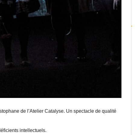
stophane de l’Atelier Catalyse. Un spectacle de qualité
ficients intellectuels.