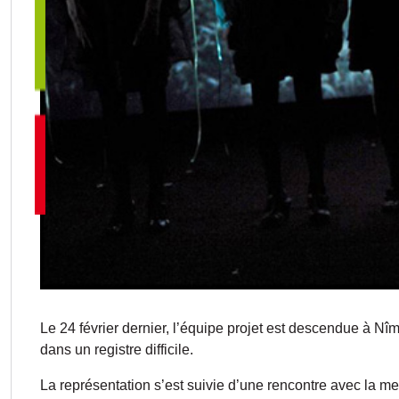
Le 24 février dernier, l’équipe projet est descendue à Nî
dans un registre difficile.
La représentation s’est suivie d’une rencontre avec la met