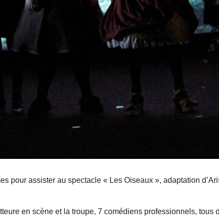
mes pour assister au spectacle « Les Oiseaux », adaptation d’Ari
teure en scène et la troupe, 7 comédiens professionnels, tous dé