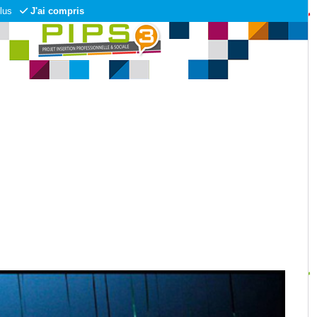
lus
J'ai compris