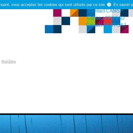
Contact Arist
nuant, vous acceptez les cookies qui sont utilisés par ce site.
En savoir p
Contact CAMSP
Contact SESSAD
Contact ESAT-SAJ
Rechercher
 théâtre