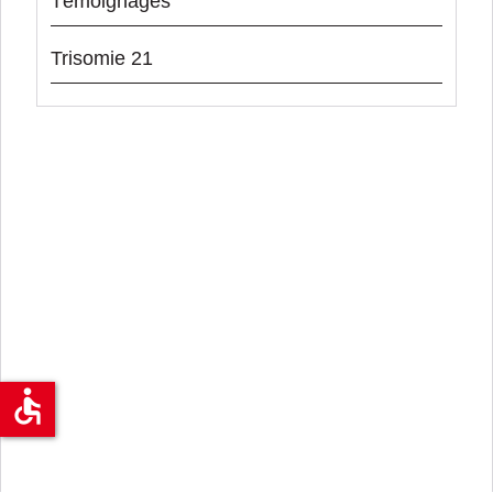
Témoignages
Trisomie 21
accessible