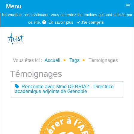
≡
Menu
Information :
en continuant, vous acceptez les cookies qui sont utilisés par
ce site.
En savoir plus
J'ai compris
Vous êtes ici :
Accueil
Tags
Témoignages
Témoignages
Rencontre avec Mme DERRIAZ - Directrice
académique adjointe de Grenoble