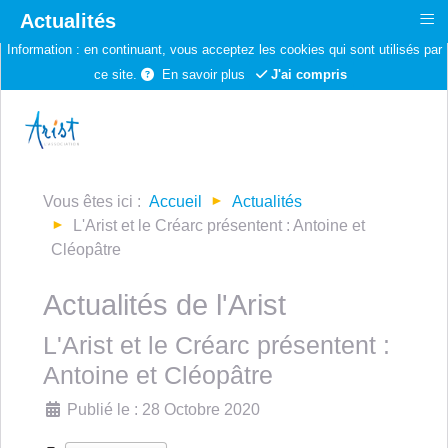
≡
Actualités
Information :
en continuant, vous acceptez les cookies qui sont utilisés par
ce site.
En savoir plus
J'ai compris
Vous êtes ici :
Accueil
Actualités
L'Arist et le Créarc présentent : Antoine et
Cléopâtre
Actualités de l'Arist
L'Arist et le Créarc présentent :
Antoine et Cléopâtre
Détails
Publié le : 28 Octobre 2020