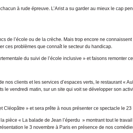
e chacun à rude épreuve. L’Arist a su garder au mieux le cap pe
ancs de l’école ou de la crèche. Mais trop encore ne connaissent
nter ces problèmes que connaît le secteur du handicap.
entale du suivi de l’école inclusive » et faisons remonter cet 
x de nos clients et les services d’espaces verts, le restaurant 
le vendredi matin, sur un site qui voit se développer son activité
e et Cléopâtre » et sera prête à nous présenter ce spectacle le 2
a pièce « La balade de Jean l’éperdu » montrant tout le travail de
présentation le 3 novembre à Paris en présence de nos comédie